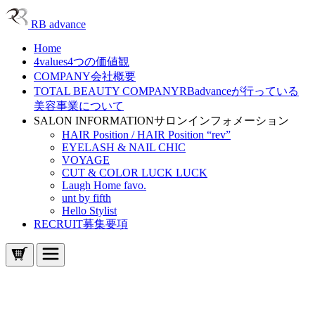
RB advance
Home
4values
4つの価値観
COMPANY
会社概要
TOTAL BEAUTY COMPANY
RBadvanceが行っている
美容事業について
SALON INFORMATION
サロンインフォメーション
HAIR Position / HAIR Position “rev”
EYELASH & NAIL CHIC
VOYAGE
CUT & COLOR LUCK LUCK
Laugh Home favo.
unt by fifth
Hello Stylist
RECRUIT
募集要項
Home