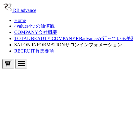
RB advance
Home
4values
4つの価値観
COMPANY
会社概要
TOTAL BEAUTY COMPANY
RBadvanceが行ってい
SALON INFORMATION
サロンインフォメーション
HAIR Position / HAIR Position “rev”
RECRUIT
募集要項
EYELASH & NAIL CHIC
VOYAGE
CUT & COLOR LUCK LUCK
Laugh Home favo.
unt by fifth
Hello Stylist
Home
4values
4つの価値観
COMPANY
会社概要
TOTAL BEAUTY COMPANY
RBadvanceが行ってい
SALON INFORMATION
サロンインフォメーション
HAIR Position / HAIR Position “rev”
EYELASH & NAIL CHIC
VOYAGE
CUT & COLOR LUCK LUCK