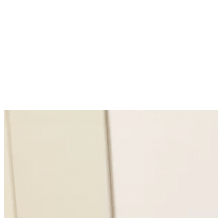
Laugh Home favo.
unt by fifth
Hello Stylist
RECRUIT
募集要項
PATRICE MULATO
パトリス ムラト
フランス発エシカル
M.F.X
メンズ・フェイス・トランスフォーメーション
男
今と未来の肌をワンランク上の魅力あふれるステージへ